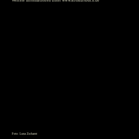
Weitere Informationen unter www.konkursbuch.de
Foto: Luna Zscharnt