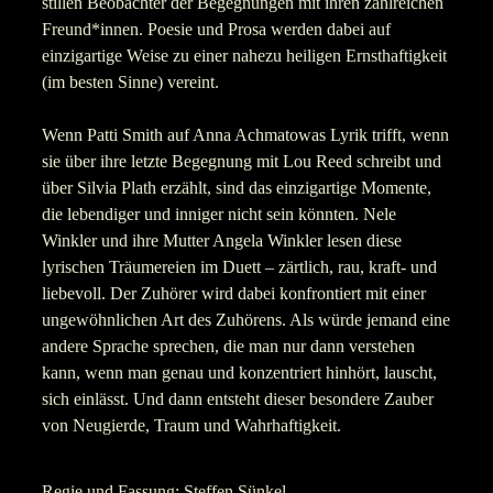
stillen Beobachter der Begegnungen mit ihren zahlreichen
Freund*innen. Poesie und Prosa werden dabei auf
einzigartige Weise zu einer nahezu heiligen Ernsthaftigkeit
(im besten Sinne) vereint.
Wenn Patti Smith auf Anna Achmatowas Lyrik trifft, wenn
sie über ihre letzte Begegnung mit Lou Reed schreibt und
über Silvia Plath erzählt, sind das einzigartige Momente,
die lebendiger und inniger nicht sein könnten. Nele
Winkler und ihre Mutter Angela Winkler lesen diese
lyrischen Träumereien im Duett – zärtlich, rau, kraft- und
liebevoll. Der Zuhörer wird dabei konfrontiert mit einer
ungewöhnlichen Art des Zuhörens. Als würde jemand eine
andere Sprache sprechen, die man nur dann verstehen
kann, wenn man genau und konzentriert hinhört, lauscht,
sich einlässt. Und dann entsteht dieser besondere Zauber
von Neugierde, Traum und Wahrhaftigkeit.
Regie und Fassung: Steffen Sünkel